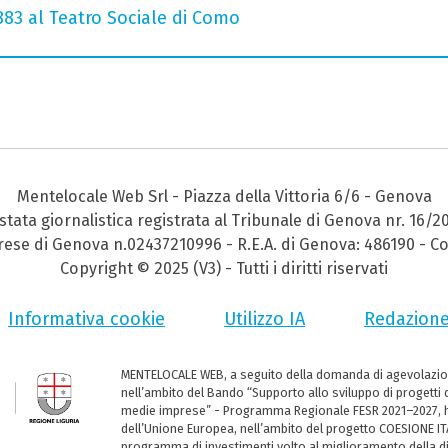
 883 al Teatro Sociale di Como
Mentelocale Web Srl - Piazza della Vittoria 6/6 - Genova
stata giornalistica registrata al Tribunale di Genova nr. 16/2
prese di Genova n.02437210996 - R.E.A. di Genova: 486190 - Co
Copyright © 2025 (V3) - Tutti i diritti riservati
Informativa cookie
Utilizzo IA
Redazion
MENTELOCALE WEB, a seguito della domanda di agevolazio
nell’ambito del Bando “Supporto allo sviluppo di progetti d
medie imprese” - Programma Regionale FESR 2021–2027, ha
dell’Unione Europea, nell’ambito del progetto COESIONE ITA
programma di investimenti volto al miglioramento della dig