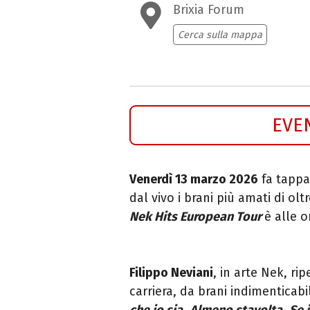
Brixia Forum
Cerca sulla mappa
EVE
Venerdì 13 marzo 2026
fa tapp
dal vivo i brani più amati di olt
Nek Hits European Tour
è alle o
Filippo Neviani
, in arte Nek, ri
carriera, da brani indimenticab
che io sia
,
Almeno stavolta
,
Se 