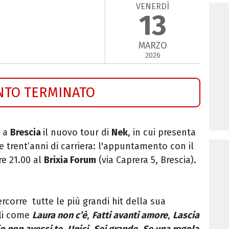
VENERDÌ
13
MARZO
2026
NTO TERMINATO
a a
Brescia
il nuovo tour di
Nek
, in cui presenta
re trent’anni di carriera: l'appuntamento con il
re 21.00 al
Brixia Forum
(via Caprera 5, Brescia).
percorre tutte le più grandi hit della sua
ili come
Laura non c’è
,
Fatti avanti amore
,
Lascia
io non avessi te
,
Unici
,
Sei grande
,
Se una regola