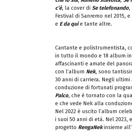
c’è
, la cover di
Se telefonando
,
Festival di Sanremo nel 2015, 
e
E da qui
e tante altre.
Cantante e polistrumentista, c
in tutto il mondo e 18 album in
affascinanti e amate del panor
con l’album
Nek
, sono tantissi
30 anni di carriera. Negli ulti
conduzione di fortunati program
Palco
, che è tornato con la qua
e che vede Nek alla conduzione
Nel 2022 è uscito l’album cele
i suoi 50 anni di età. Nel 2023, 
progetto
RengaNek
insieme all