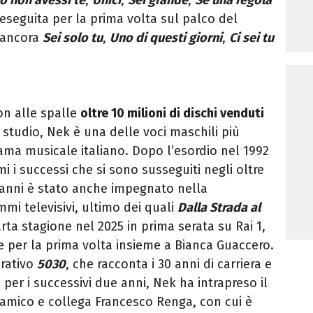
 eseguita per la prima volta sul palco del
e ancora
Sei solo tu
,
Uno di questi giorni
,
Ci sei tu
on alle spalle
oltre 10 milioni di dischi venduti
 studio, Nek è una delle voci maschili più
ama musicale italiano. Dopo l’esordio nel 1992
mi i successi che si sono susseguiti negli oltre
mi anni è stato anche impegnato nella
mi televisivi, ultimo dei quali
Dalla Strada al
rta stagione nel 2025 in prima serata su Rai 1,
 per la prima volta insieme a Bianca Guaccero.
brativo
5030
, che racconta i 30 anni di carriera e
e per i successivi due anni, Nek ha intrapreso il
’amico e collega Francesco Renga, con cui è