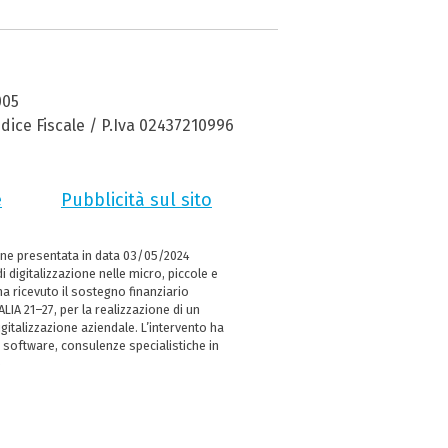
005
dice Fiscale / P.Iva 02437210996
e
Pubblicità sul sito
ne presentata in data 03/05/2024
i digitalizzazione nelle micro, piccole e
 ricevuto il sostegno finanziario
LIA 21–27, per la realizzazione di un
italizzazione aziendale. L’intervento ha
 software, consulenze specialistiche in
e