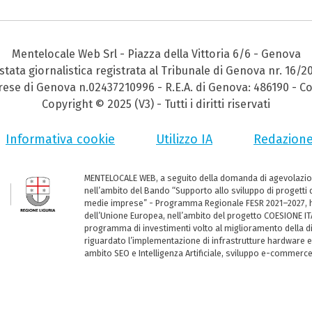
Mentelocale Web Srl - Piazza della Vittoria 6/6 - Genova
stata giornalistica registrata al Tribunale di Genova nr. 16/2
prese di Genova n.02437210996 - R.E.A. di Genova: 486190 - Co
Copyright © 2025 (V3) - Tutti i diritti riservati
Informativa cookie
Utilizzo IA
Redazion
MENTELOCALE WEB, a seguito della domanda di agevolazio
nell’ambito del Bando “Supporto allo sviluppo di progetti d
medie imprese” - Programma Regionale FESR 2021–2027, ha
dell’Unione Europea, nell’ambito del progetto COESIONE ITA
programma di investimenti volto al miglioramento della dig
riguardato l’implementazione di infrastrutture hardware e
ambito SEO e Intelligenza Artificiale, sviluppo e-commerc