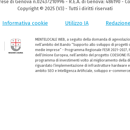
prese di Genova n.02437210996 - R.E.A. di Genova: 486190 - Co
Copyright © 2025 (V3) - Tutti i diritti riservati
Informativa cookie
Utilizzo IA
Redazion
MENTELOCALE WEB, a seguito della domanda di agevolazio
nell’ambito del Bando “Supporto allo sviluppo di progetti d
medie imprese” - Programma Regionale FESR 2021–2027, ha
dell’Unione Europea, nell’ambito del progetto COESIONE ITA
programma di investimenti volto al miglioramento della dig
riguardato l’implementazione di infrastrutture hardware e
ambito SEO e Intelligenza Artificiale, sviluppo e-commerc