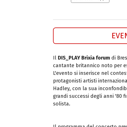
EVE
Il
DIS_PLAY Brixia forum
di Bres
cantante britannico noto per e
L'evento si inserisce nel conte
protagonisti artisti internazio
Hadley, con la sua inconfondibi
grandi successi degli anni '80 fi
solista.
Il programma del concerto pre