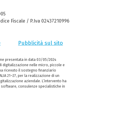
005
dice Fiscale / P.Iva 02437210996
e
Pubblicità sul sito
ne presentata in data 03/05/2024
i digitalizzazione nelle micro, piccole e
 ricevuto il sostegno finanziario
LIA 21–27, per la realizzazione di un
italizzazione aziendale. L’intervento ha
 software, consulenze specialistiche in
e