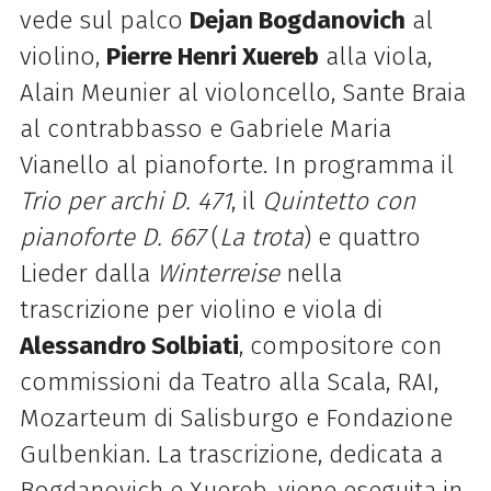
vede sul palco
Dejan Bogdanovich
al
violino,
Pierre Henri Xuereb
alla viola,
Alain Meunier al violoncello, Sante Braia
al contrabbasso e Gabriele Maria
Vianello al pianoforte. In programma il
Trio per archi D. 471
, il
Quintetto con
pianoforte D. 667
(
La trota
) e quattro
Lieder dalla
Winterreise
nella
trascrizione per violino e viola di
Alessandro Solbiati
, compositore con
commissioni da Teatro alla Scala, RAI,
Mozarteum di Salisburgo e Fondazione
Gulbenkian. La trascrizione, dedicata a
Bogdanovich e Xuereb, viene eseguita in