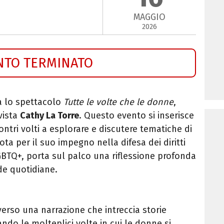
MAGGIO
2026
NTO TERMINATO
a lo spettacolo
Tutte le volte che le donne
,
vista
Cathy La Torre
. Questo evento si inserisce
ontri volti a esplorare e discutere tematiche di
 nota per il suo impegno nella difesa dei diritti
BTQ+, porta sul palco una riflessione profonda
ide quotidiane.
verso una narrazione che intreccia storie
ando le molteplici volte in cui le donne si