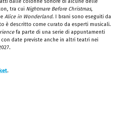
atti dalle colonne sonore di alcune delle
on, tra cui
Nightmare Before Christmas
,
e
Alice in Wonderland
. I brani sono eseguiti da
tto è descritto come curato da esperti musicali.
rience
fa parte di una serie di appuntamenti
 con date previste anche in altri teatri nei
2027.
cket
.