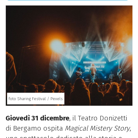
foto Sharing Festival / Pexels
Giovedì 31 dicembre
, il Teatro Donizetti
di Bergamo ospita
Magical Mistery Story
,