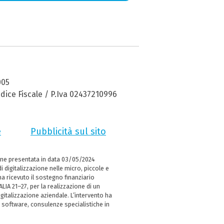
005
dice Fiscale / P.Iva 02437210996
e
Pubblicità sul sito
ne presentata in data 03/05/2024
i digitalizzazione nelle micro, piccole e
 ricevuto il sostegno finanziario
LIA 21–27, per la realizzazione di un
italizzazione aziendale. L’intervento ha
 software, consulenze specialistiche in
e