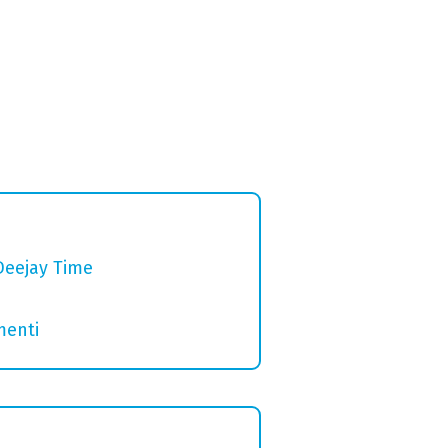
Deejay Time
menti