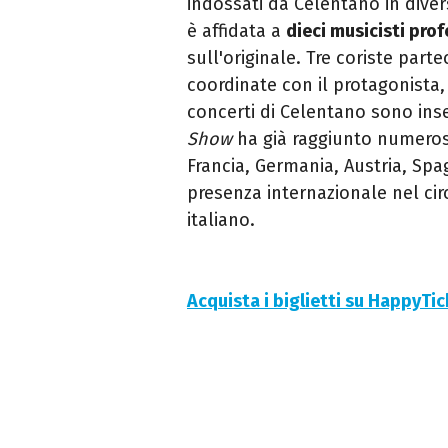
indossati da Celentano in diver
è affidata a
dieci musicisti prof
sull'originale. Tre coriste par
coordinate con il protagonista,
concerti di Celentano sono inse
Show
ha già raggiunto numerosi 
Francia, Germania, Austria, Spa
presenza internazionale nel circ
italiano.
Acquista i biglietti su HappyTi