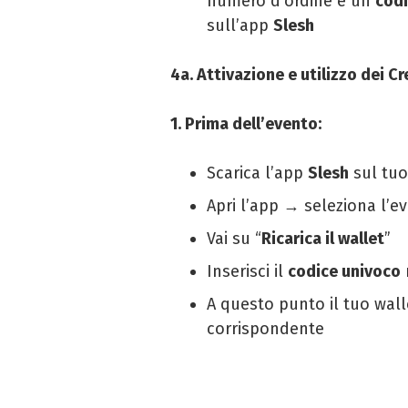
numero d’ordine e un
codi
sull’app
Slesh
4a. Attivazione e utilizzo dei Cr
1. Prima dell’evento:
Scarica l’app
Slesh
sul tu
Apri l’app → seleziona l’e
Vai su “
Ricarica il wallet
”
Inserisci il
codice univoco
A questo punto il tuo wall
corrispondente