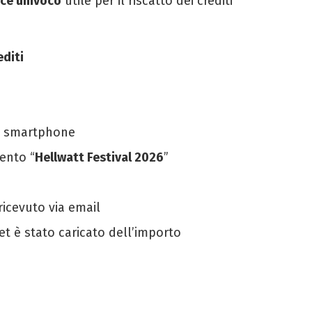
ce univoco
utile per il riscatto dei crediti
editi
o smartphone
vento “
Hellwatt Festival 2026
”
ricevuto via email
et è stato caricato dell’importo