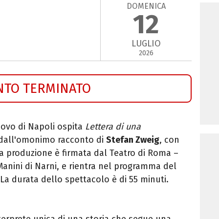
DOMENICA
12
LUGLIO
2026
NTO TERMINATO
Nuovo di Napoli ospita
Lettera di una
o dall'omonimo racconto di
Stefan Zweig
, con
La produzione è firmata dal Teatro di Roma –
anini di Narni, e rientra nel programma del
La durata dello spettacolo è di 55 minuti.
nterprete unica di una storia che segue una