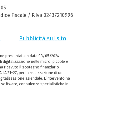
005
dice Fiscale / P.Iva 02437210996
e
Pubblicità sul sito
ne presentata in data 03/05/2024
i digitalizzazione nelle micro, piccole e
 ricevuto il sostegno finanziario
LIA 21–27, per la realizzazione di un
italizzazione aziendale. L’intervento ha
 software, consulenze specialistiche in
e