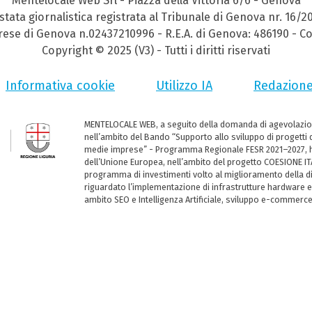
Mentelocale Web Srl - Piazza della Vittoria 6/6 - Genova
stata giornalistica registrata al Tribunale di Genova nr. 16/2
prese di Genova n.02437210996 - R.E.A. di Genova: 486190 - Co
Copyright © 2025 (V3) - Tutti i diritti riservati
Informativa cookie
Utilizzo IA
Redazion
MENTELOCALE WEB, a seguito della domanda di agevolazio
nell’ambito del Bando “Supporto allo sviluppo di progetti d
medie imprese” - Programma Regionale FESR 2021–2027, ha
dell’Unione Europea, nell’ambito del progetto COESIONE ITA
programma di investimenti volto al miglioramento della dig
riguardato l’implementazione di infrastrutture hardware e
ambito SEO e Intelligenza Artificiale, sviluppo e-commerc