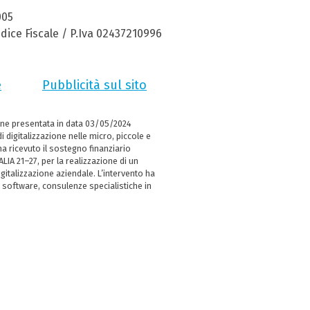
005
dice Fiscale / P.Iva 02437210996
e
Pubblicità sul sito
ne presentata in data 03/05/2024
i digitalizzazione nelle micro, piccole e
 ricevuto il sostegno finanziario
LIA 21–27, per la realizzazione di un
italizzazione aziendale. L’intervento ha
 software, consulenze specialistiche in
e