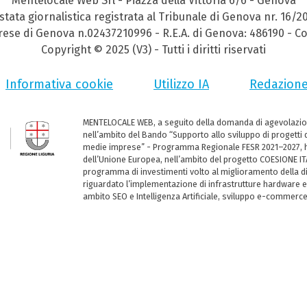
Mentelocale Web Srl - Piazza della Vittoria 6/6 - Genova
stata giornalistica registrata al Tribunale di Genova nr. 16/2
prese di Genova n.02437210996 - R.E.A. di Genova: 486190 - Co
Copyright © 2025 (V3) - Tutti i diritti riservati
Informativa cookie
Utilizzo IA
Redazion
MENTELOCALE WEB, a seguito della domanda di agevolazio
nell’ambito del Bando “Supporto allo sviluppo di progetti d
medie imprese” - Programma Regionale FESR 2021–2027, ha
dell’Unione Europea, nell’ambito del progetto COESIONE ITA
programma di investimenti volto al miglioramento della dig
riguardato l’implementazione di infrastrutture hardware e
ambito SEO e Intelligenza Artificiale, sviluppo e-commerc