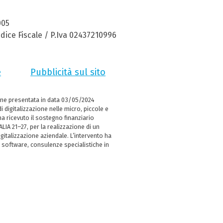
005
dice Fiscale / P.Iva 02437210996
e
Pubblicità sul sito
ne presentata in data 03/05/2024
i digitalizzazione nelle micro, piccole e
 ricevuto il sostegno finanziario
LIA 21–27, per la realizzazione di un
italizzazione aziendale. L’intervento ha
 software, consulenze specialistiche in
e