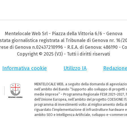
Mentelocale Web Srl - Piazza della Vittoria 6/6 - Genova
stata giornalistica registrata al Tribunale di Genova nr. 16/2
prese di Genova n.02437210996 - R.E.A. di Genova: 486190 - Co
Copyright © 2025 (V3) - Tutti i diritti riservati
Informativa cookie
Utilizzo IA
Redazion
MENTELOCALE WEB, a seguito della domanda di agevolazio
nell’ambito del Bando “Supporto allo sviluppo di progetti d
medie imprese” - Programma Regionale FESR 2021–2027, ha
dell’Unione Europea, nell’ambito del progetto COESIONE ITA
programma di investimenti volto al miglioramento della dig
riguardato l’implementazione di infrastrutture hardware e
ambito SEO e Intelligenza Artificiale, sviluppo e-commerc