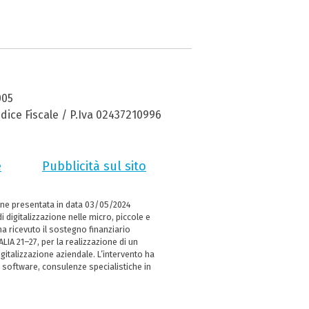
005
dice Fiscale / P.Iva 02437210996
e
Pubblicità sul sito
ne presentata in data 03/05/2024
i digitalizzazione nelle micro, piccole e
 ricevuto il sostegno finanziario
LIA 21–27, per la realizzazione di un
italizzazione aziendale. L’intervento ha
 software, consulenze specialistiche in
e