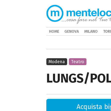
HOME
GENOVA
MILANO
TOR
Modena
Teatro
LUNGS/PO
Acquista big