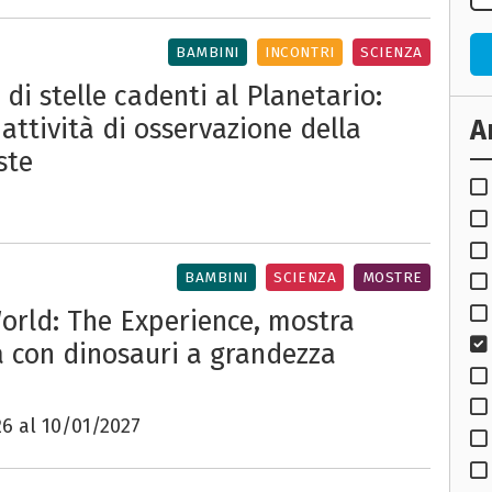
BAMBINI
INCONTRI
SCIENZA
di stelle cadenti al Planetario:
 attività di osservazione della
A
ste
BAMBINI
SCIENZA
MOSTRE
World: The Experience, mostra
 con dinosauri a grandezza
6 al 10/01/2027