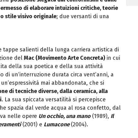
rmesso di elaborare intuizioni critiche, teorie
o stile visivo originale
; due versanti di una
e tappe salienti della lunga carriera artistica di
zione del
Mac (Movimento Arte Concreta)
in cui
ita della sua poetica e della sua attività
ito di un’interruzione durata circa vent’anni, a
ad un’espressività mai abbandonata, che si
e di tecniche diverse, dalla ceramica, alla
i
. La sua spiccata versatilità si percepisce
he spazia dal verde acqua al rosa confetto, dal
rva nelle opere
Un occhio, una mano
(1989),
Il
eramenti
(2001) e
Lumacone
(2004).