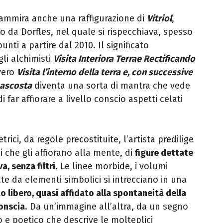
si ammira anche una raffigurazione di
Vitriol
,
 da Dorfles, nel quale si rispecchiava, spesso
nti a partire dal 2010. Il significato
li alchimisti
Visita Interiora Terrae Rectificando
vero
Visita l’interno della terra e, con successive
 nascosta
diventa una sorta di mantra che vede
i far affiorare a livello conscio aspetti celati
ci, da regole precostituite, l’artista predilige
 che gli affiorano alla mente, di
figure dettate
a, senza filtri
. Le linee morbide, i volumi
te da elementi simbolici si intrecciano in una
to libero, quasi affidato alla spontaneità della
conscia
. Da un’immagine all’altra, da un segno
co e poetico che descrive le molteplici