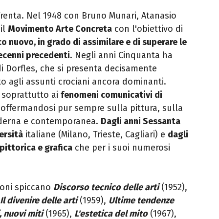
 Trenta. Nel 1948 con Bruno Munari, Atanasio
il
Movimento Arte Concreta
con l'obiettivo di
co nuovo, in grado di assimilare e di superare le
ecenni precedenti
. Negli anni Cinquanta ha
ca di Dorfles, che si presenta decisamente
o agli assunti crociani ancora dominanti.
a soprattutto ai
fenomeni comunicativi di
soffermandosi pur sempre sulla pittura, sulla
moderna e contemporanea.
Dagli anni Sessanta
ersità
italiane (Milano, Trieste, Cagliari) e
dagli
pittorica e grafica
che per i suoi numerosi
ioni spiccano
Discorso tecnico delle arti
(1952),
Il divenire delle arti
(1959),
Ultime tendenze
, nuovi miti
(1965),
L'estetica del mito
(1967),