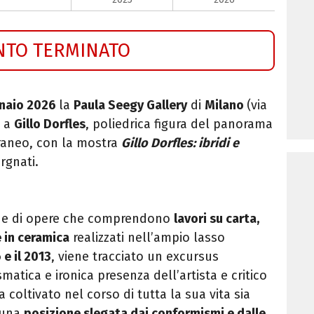
NTO TERMINATO
nnaio 2026
la
Paula Seegy Gallery
di
Milano
(via
o a
Gillo Dorfles
, poliedrica figura del panorama
raneo, con la mostra
Gillo Dorfles: ibridi e
rgnati.
one di opere che comprendono
lavori su carta,
e in ceramica
realizzati nell’ampio lasso
 e il 2013
, viene tracciato un excursus
ismatica e ironica presenza dell’artista e critico
a coltivato nel corso di tutta la sua vita sia
 una
posizione slegata dai conformismi e dalle