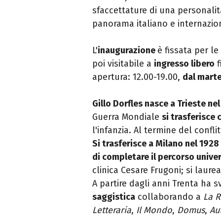
sfaccettature di una personalità
panorama italiano e internazio
L'
inaugurazione
è fissata per l
poi visitabile a
ingresso libero
f
apertura: 12.00-19.00,
dal marte
Gillo Dorfles nasce a Trieste ne
Guerra Mondiale
si trasferisce
l'infanzia. Al termine del conflit
Si trasferisce a Milano nel 192
di completare il percorso unive
clinica Cesare Frugoni; si laure
A partire dagli anni Trenta ha s
saggistica
collaborando a
La R
Letteraria
,
Il Mondo
,
Domus
,
Au