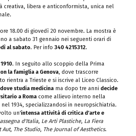
 creativa, libera e anticonformista, unica nel
nale.
e ore 18.00 di giovedì 20 novembre. La mostra è
ino a sabato 31 gennaio nei seguenti orari di
dì al sabato
. Per info
340 4215312
.
l 1910
. In seguito allo scoppio della Prima
 con la famiglia a Genova
, dove trascorre
to rientra a Trieste e si iscrive al Liceo Classico.
8 dove studia medicina
ma dopo tre anni
decide
rsitario a Roma
come allievo interno nella
a nel 1934, specializzandosi in neuropsichiatria.
volto un'
intensa attività di critica d'arte e
assegna d'Italia
,
Le Arti Plastiche
,
La Fiera
t Aut
,
The Studio
,
The Journal of Aesthetics
.