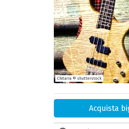
Chitarra © shutterstock
Acquista big