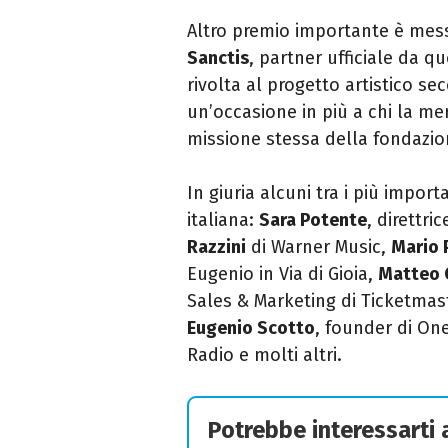
Altro premio importante è mes
Sanctis
, partner ufficiale da q
rivolta al progetto artistico s
un’occasione in più a chi la mer
missione stessa della fondazio
In giuria alcuni tra i più import
italiana:
Sara Potente
, direttri
Razzini
di Warner Music,
Mario 
Eugenio in Via di Gioia,
Matteo
Sales & Marketing di Ticketmas
Eugenio Scotto
, founder di On
Radio e molti altri.
Potrebbe interessarti