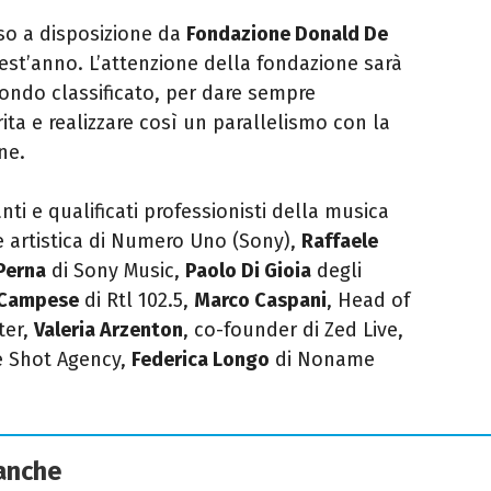
so a disposizione da
Fondazione Donald De
uest’anno. L’attenzione della fondazione sarà
econdo classificato, per dare sempre
ita e realizzare così un parallelismo con la
ne.
anti e qualificati professionisti della musica
ce artistica di Numero Uno (Sony),
Raffaele
Perna
di Sony Music,
Paolo Di Gioia
degli
 Campese
di Rtl 102.5,
Marco Caspani
, Head of
ter,
Valeria Arzenton
, co-founder di Zed Live,
e Shot Agency,
Federica Longo
di Noname
 anche