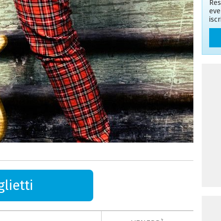
Res
eve
isc
lietti