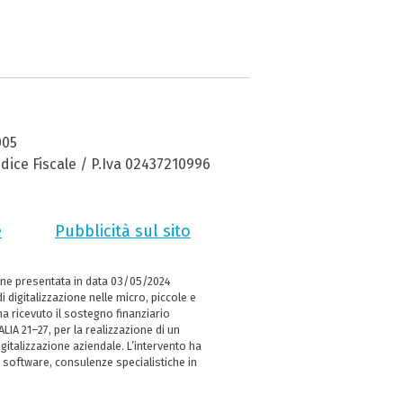
005
dice Fiscale / P.Iva 02437210996
e
Pubblicità sul sito
ne presentata in data 03/05/2024
i digitalizzazione nelle micro, piccole e
 ricevuto il sostegno finanziario
LIA 21–27, per la realizzazione di un
italizzazione aziendale. L’intervento ha
 software, consulenze specialistiche in
e