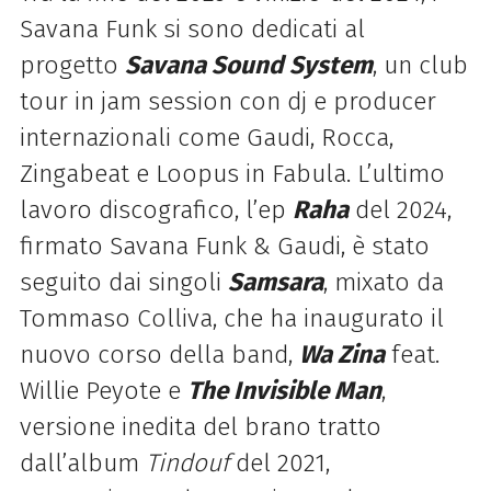
Savana
Funk
si sono dedicati al
progetto
Savana
Sound System
, un club
tour in jam session con dj e producer
internazionali come Gaudi, Rocca,
Zingabeat e Loopus in Fabula. L’ultimo
lavoro discografico, l’ep
Raha
del 2024,
firmato
Savana
Funk
& Gaudi, è stato
seguito dai singoli
Samsara
, mixato da
Tommaso Colliva, che ha inaugurato il
nuovo corso della band,
Wa Zina
feat.
Willie Peyote e
The Invisible Man
,
versione inedita del brano tratto
dall’album
Tindouf
del 2021,