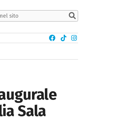
naugurale
ia Sala