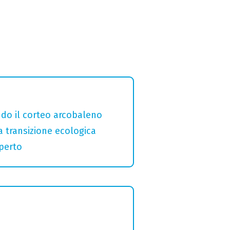
ndo il corteo arcobaleno
a transizione ecologica
aperto