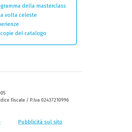
programma della masterclass
la volta celeste
perienze
macopie del catalogo
005
dice Fiscale / P.Iva 02437210996
e
Pubblicità sul sito