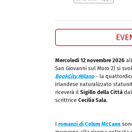
EVE
Mercoledì 12 novembre 2026
al
San Giovanni sul Muro 2) si svol
BookCity Milano
- la quattordic
irlandese naturalizzato statun
riceverà il
Sigillo della Città
dal
scrittrice
Cecilia Sala
.
I
romanzi di Colum McCann
son
muovono alla ricerca ostinata d