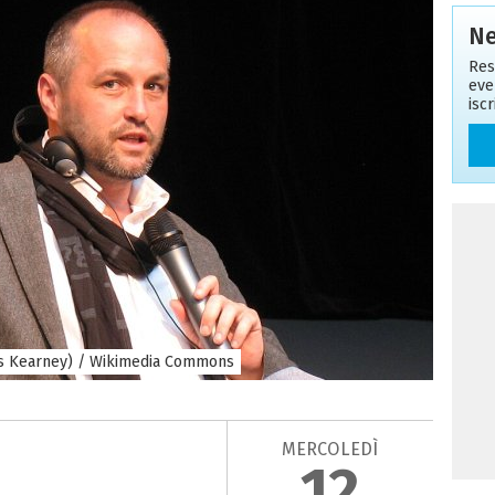
Ne
Res
eve
isc
 Kearney) / Wikimedia Commons
MERCOLEDÌ
12