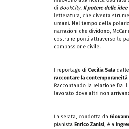
di
BookCity
,
Il potere delle idee
letteratura, che diventa strume
umani. Nel tempo della polariz
narrazioni che dividono, McCan
costruire ponti attraverso le pa
compassione civile.
I reportage di
Cecilia Sala
dalle 
raccontare la contemporaneità c
Raccontando la relazione fra il
lavorato dove altri non arrivan
La serata, condotta da
Giovann
pianista
Enrico Zanisi
, è a
ingre