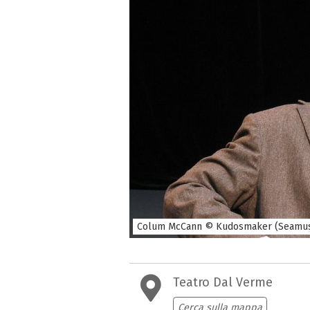
Colum McCann © Kudosmaker (Seamus
Teatro Dal Verme
Cerca sulla mappa