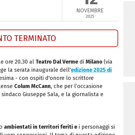
NOVEMBRE
2025
NTO TERMINATO
le ore 20.30 al
Teatro Dal Verme
di
Milano
(via
ge la serata inaugurale dell'
edizione 2025 di
esima - con ospiti d'onore lo scrittore
itense
Colum McCann
, che per l’occasione
 sindaco Giuseppe Sala, e la giornalista e
o
ambientati in territori feriti e
i personaggi si
i vere connessioni. Il tema di questa edizione