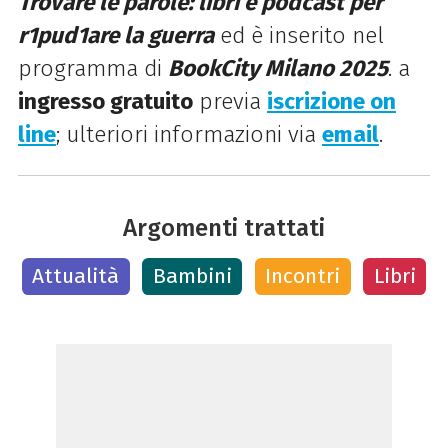
Trovare le parole: libri e podcast per
r1pud1are la guerra
ed è inserito nel
programma di
BookCity Milano 2025
. a
ingresso gratuito
previa
iscrizione on
line
; ulteriori informazioni via
email
.
Argomenti trattati
Attualità
Bambini
Incontri
Libri