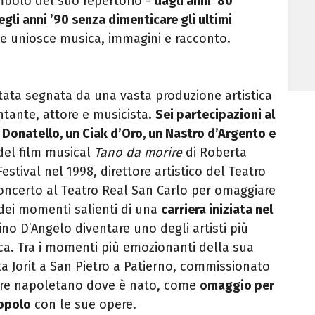
simbolo del suo repertorio -
dagli anni ’80
gli anni ’90 senza dimenticare gli ultimi
he uniosce musica, immagini e racconto
.
stata segnata da una vasta produzione artistica
ntante, attore e musicista.
Sei partecipazioni al
i Donatello, un Ciak d’Oro, un Nastro d’Argento e
del film musical
Tano da morire
di Roberta
stival nel 1998, direttore artistico del Teatro
concerto al Teatro Real San Carlo per omaggiare
 dei momenti salienti di una
carriera iniziata nel
ino D’Angelo diventare uno degli artisti più
ica. Tra i momenti più emozionanti della sua
ista Jorit a San Pietro a Patierno, commissionato
tiere napoletano dove è nato, come
omaggio per
popolo
con le sue opere.