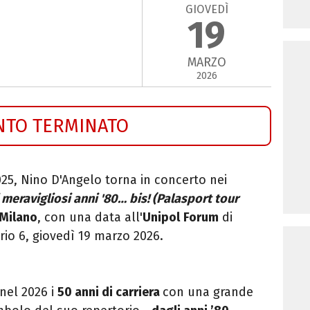
GIOVEDÌ
19
MARZO
2026
NTO TERMINATO
2025, Nino D'Angelo torna in concerto nei
i meravigliosi anni '80… bis! (Palasport tour
Milano
, con una data all'
Unipol
Forum
di
orio 6, giovedì 19 marzo 2026.
nel 2026 i
50
anni di carriera
con una grande