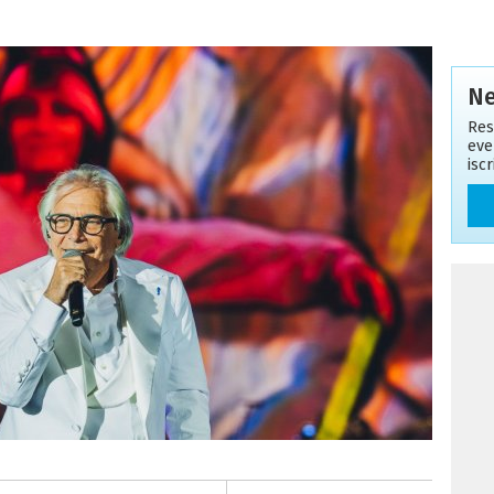
Ne
Res
eve
isc