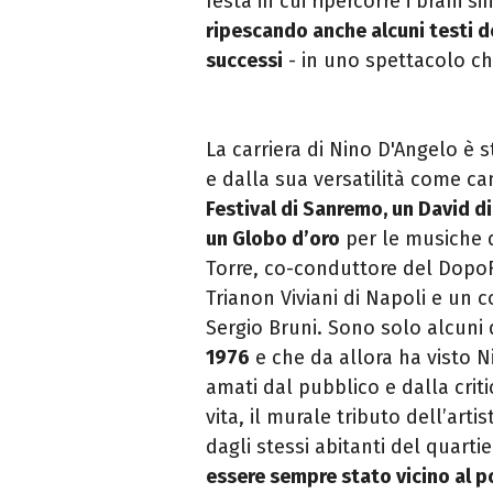
festa in cui ripercorre i brani 
ripescando anche alcuni testi de
successi
- in uno spettacolo c
La carriera di Nino D'Angelo è 
e dalla sua versatilità come ca
Festival di Sanremo, un David d
un Globo d’oro
per le musiche 
Torre, co-conduttore del DopoFe
Trianon Viviani di Napoli e un 
Sergio Bruni. Sono solo alcuni
1976
e che da allora ha visto N
amati dal pubblico e dalla crit
vita, il murale tributo dell’art
dagli stessi abitanti del quar
essere sempre stato vicino al 