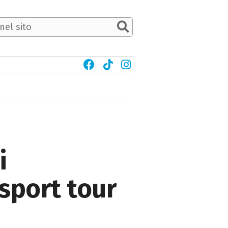
i
asport tour