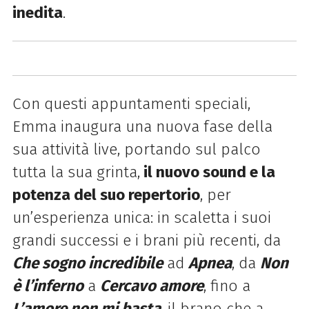
inedita
.
Con questi appuntamenti speciali,
Emma inaugura una nuova fase della
sua attività live, portando sul palco
tutta la sua grinta,
il nuovo sound e la
potenza del suo repertorio
, per
un’esperienza unica: in scaletta i suoi
grandi successi e i brani più recenti, da
Che sogno incredibile
ad
Apnea
, da
Non
è l’inferno
a
Cercavo amore
, fino a
L’amore non mi basta
, il brano che a