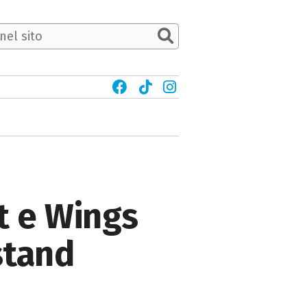
t e Wings
stand