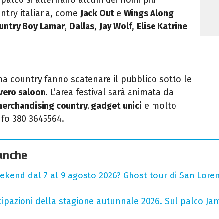
untry italiana, come
Jack Out
e
Wings Along
untry Boy Lamar
,
Dallas
,
Jay Wolf
,
Elise Katrine
tema country fanno scatenare il pubblico sotto le
 vero saloon
. L’area festival sarà animata da
 merchandising country, gadget unici
e molto
nfo 380 3645564.
 anche
ekend dal 7 al 9 agosto 2026? Ghost tour di San Loren
cipazioni della stagione autunnale 2026. Sul palco Ja