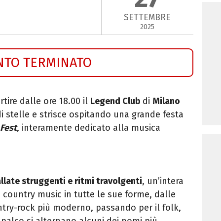
SETTEMBRE
2025
NTO TERMINATO
tire dalle ore 18.00 il
Legend Club
di
Milano
 di stelle e strisce ospitando una grande festa
 Fest
, interamente dedicato alla musica
allate struggenti e ritmi travolgenti
, un’intera
a country music in tutte le sue forme, dalle
untry-rock più moderno, passando per il folk,
l palco si alternano alcuni dei nomi più