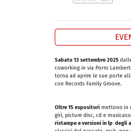
EVE
Sabato 13 settembre 2025
dall
coworking in via Porro Lambert
torna ad aprire le sue porte all
con Records Family Groove.
Oltre 15 espositori
mettono in
giri, picture disc, cd e musicass
ristampe e versioni in lp degl
classici del passato, rock, po