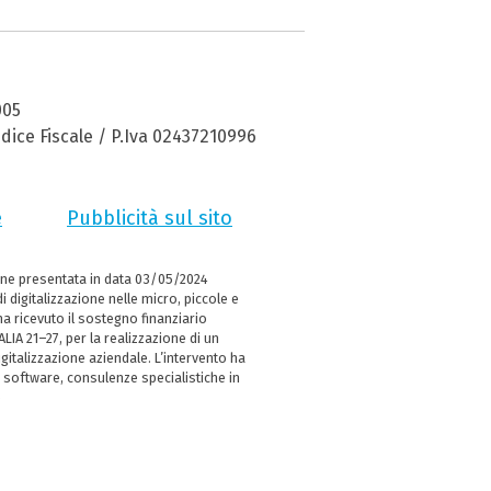
005
dice Fiscale / P.Iva 02437210996
e
Pubblicità sul sito
ne presentata in data 03/05/2024
i digitalizzazione nelle micro, piccole e
 ricevuto il sostegno finanziario
LIA 21–27, per la realizzazione di un
italizzazione aziendale. L’intervento ha
 software, consulenze specialistiche in
e