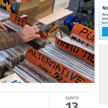
Ne
Res
eve
isc
SABATO
13