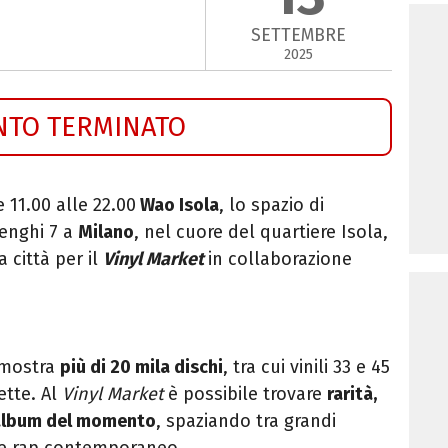
SETTEMBRE
2025
NTO TERMINATO
e 11.00 alle 22.00
Wao Isola
, lo spazio di
enghi 7 a
Milano
, nel cuore del quartiere Isola
,
a città per il
Vinyl Market
in collaborazione
 mostra
più di 20 mila dischi
, tra cui vinili 33 e 45
ette. Al
Vinyl Market
è possibile trovare
rarità,
i album del momento
, spaziando tra grandi
p e rap contemporaneo.