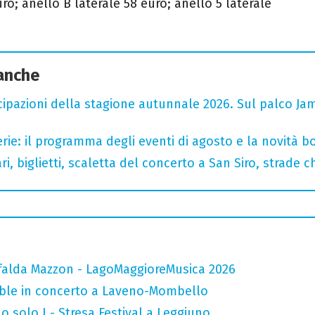
o; anello B laterale 58 euro; anello 5 laterale
 anche
cipazioni della stagione autunnale 2026. Sul palco Ja
rie: il programma degli eventi di agosto e la novità bo
, biglietti, scaletta del concerto a San Siro, strade c
falda Mazzon - LagoMaggioreMusica 2026
mble in concerto a Laveno-Mombello
o solo I - Stresa Festival a Leggiuno