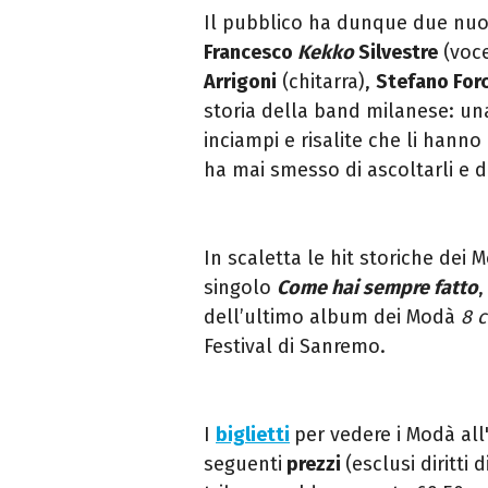
Il pubblico ha dunque due nuov
Francesco
Kekko
Silvestre
(voc
Arrigoni
(chitarra),
Stefano Forc
storia della band milanese: una
inciampi e risalite che li hann
ha mai smesso di ascoltarli e di
In scaletta le hit storiche dei 
singolo
Come hai sempre fatto
,
dell’ultimo album dei Modà
8 
Festival di Sanremo.
I
biglietti
per vedere i Modà all
seguenti
prezzi
(esclusi diritti 