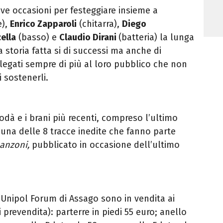
e occasioni per festeggiare insieme a
e),
Enrico Zapparoli
(chitarra),
Diego
ella
(basso) e
Claudio Dirani
(batteria) la lunga
 storia fatta si di successi ma anche di
o legati sempre di più al loro pubblico che non
 sostenerli.
Modà e i brani più recenti, compreso l’ultimo
 una delle 8 tracce inedite che fanno parte
canzoni,
pubblicato in occasione dell’ultimo
'Unipol Forum di Assago sono in vendita ai
di prevendita): parterre in piedi 55 euro; anello