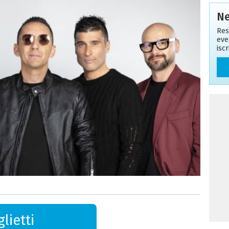
Ne
Res
eve
isc
lietti