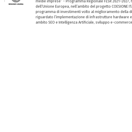
medie imprese” - Programma Regionale FESR 2021–2027, ha
dell’Unione Europea, nell’ambito del progetto COESIONE ITA
programma di investimenti volto al miglioramento della dig
riguardato l’implementazione di infrastrutture hardware e
ambito SEO e Intelligenza Artificiale, sviluppo e-commerc