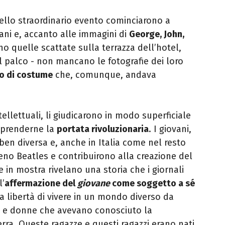
dello straordinario evento cominciarono a
iani e, accanto alle immagini di
George, John,
o quelle scattate sulla terrazza dell’hotel,
l palco - non mancano le fotografie dei loro
o di costume
che, comunque, andava
 intellettuali, li giudicarono in modo superficiale
mprenderne la
portata rivoluzionaria
. I giovani,
en diversa e, anche in Italia come nel resto
meno
Beatles
e contribuirono alla creazione del
e in mostra rivelano una storia che i giornali
l’
affermazione del
giovane
come soggetto a sé
 la libertà di vivere in un mondo diverso da
ni e donne che avevano conosciuto la
rra. Queste ragazze e questi ragazzi erano nati