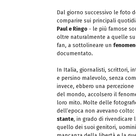
Dal giorno successivo le foto 
comparire sui principali quotid
Paul e Ringo
- le più famose son
oltre naturalmente a quelle su
fan, a sottolineare un
fenomen
documentato.
In Italia, giornalisti, scrittori,
e persino malevolo, senza co
invece, ebbero una percezione b
del mondo, accolsero il feno
loro mito. Molte delle fotografi
dell’epoca non avevano colto: 
stante
, in grado di rivendicare
quello dei suoi genitori, uomi
mancanza della libertà e la gue