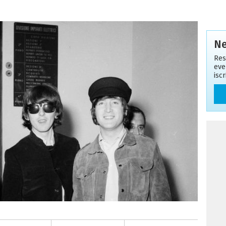
Ne
Res
eve
isc