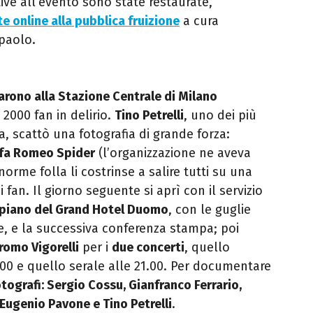
tive all’evento sono state restaurate,
e online alla pubblica fruizione
a cura
npaolo.
arono alla Stazione Centrale di Milano
a 2000 fan in delirio.
Tino Petrelli
, uno dei più
a, scattò una fotografia di grande forza:
lfa Romeo Spider
(l’organizzazione ne aveva
orme folla li costrinse a salire tutti su una
 fan. Il giorno seguente si aprì con il servizio
° piano del Grand Hotel Duomo
, con le guglie
le, e la successiva conferenza stampa; poi
romo Vigorelli
per i
due concerti
, quello
.00 e quello serale alle 21.00. Per documentare
tografi: Sergio Cossu, Gianfranco Ferrario,
 Eugenio Pavone e Tino Petrelli
.