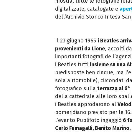
mostra, tutte le fotografie rela
digitalizzate, catalogate e
apert
dell’Archivio Storico Intesa Sa
Il 23 giugno 1965
i
Beatles
arriv
provenienti da Lione
, accolti d
importanti fotografi dell’agenzi
i
Beatles
tutti
insieme su una A
predisposte ben cinque, ma l’en
sola automobile), circondati dai
fotografico sulla
terrazza al 6
della cattedrale alle loro spal
i
Beatles
approdarono al
Velod
pomeridiano previsto per le 16
l’evento Publifoto ingaggiò
6 fo
Carlo Fumagalli, Benito Marino,