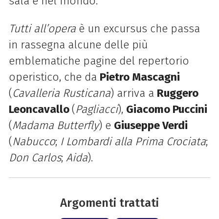
sala e nel mondo.
Tutti all’opera
è un excursus che passa
in rassegna alcune delle più
emblematiche pagine del repertorio
operistico, che da
Pietro Mascagni
(
Cavalleria Rusticana
) arriva a
Ruggero
Leoncavallo
(
Pagliacci
),
Giacomo Puccini
(
Madama Butterfly
) e
Giuseppe Verdi
(
Nabucco
;
I Lombardi alla Prima Crociata
;
Don Carlos
;
Aida
).
Argomenti trattati