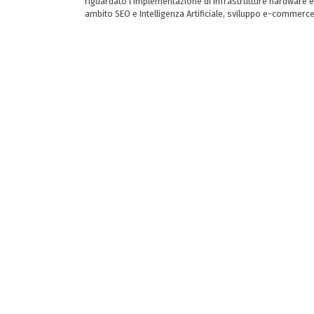
riguardato l’implementazione di infrastrutture hardware e
ambito SEO e Intelligenza Artificiale, sviluppo e-commerc