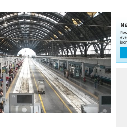
Ne
Res
eve
isc