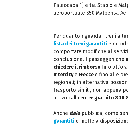
Paleocapa 1) e tra Stabio e Ma
aeroportuale S50 Malpensa Aer
Per quanto riguarda i treni a l
lista dei treni garantiti
e ricorda
comportare modifiche al servizi
conclusione. I passeggeri che
chiedere il rimborso
fino all’or
Intercity
e
Frecce
e fino alle or
regionali; in alternativa posson
trasporto simili, non appena pos
attivo
call center gratuito 800
Anche
Italo
pubblica, come semp
garantiti
e mette a disposizione