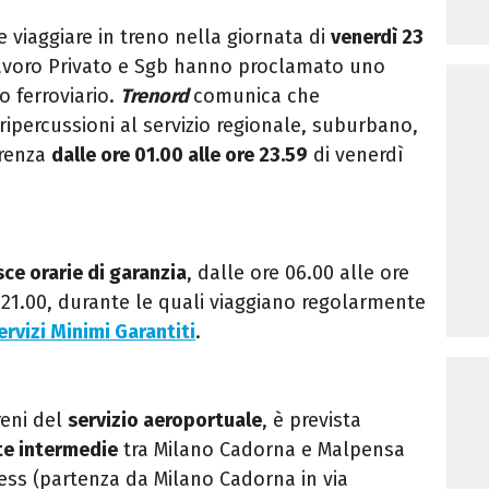
e viaggiare in treno nella giornata di
venerdì 23
 Lavoro Privato e Sgb hanno proclamato uno
o ferroviario.
Trenord
comunica che
ripercussioni al servizio regionale, suburbano,
rrenza
dalle ore 01.00 alle ore 23.59
di venerdì
sce orarie di garanzia
, dalle ore 06.00 alle ore
e 21.00, durante le quali viaggiano regolarmente
ervizi Minimi Garantiti
.
reni del
servizio aeroportuale
, è prevista
te intermedie
tra Milano Cadorna e Malpensa
ess (partenza da Milano Cadorna in via