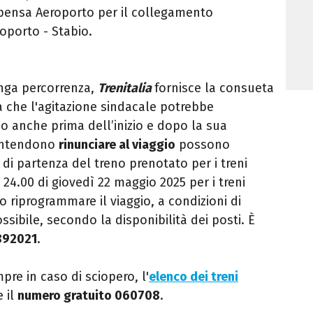
lpensa Aeroporto per il collegamento
oporto - Stabio.
unga percorren
z
a,
Trenit
alia
fornisce la consueta
 che l'a
gitazione sindacale potrebbe
o anche prima dell’inizio e dopo la sua
 intendono
rinunciare al viaggio
possono
a di partenza del treno prenotato per i treni
e 24.00 di giovedì 22 maggio 2025 per i treni
o riprogrammare il viaggio, a condizioni di
sibile, secondo la disponibilità dei posti. È
 892021
.
re in caso di sciopero, l'
elenco dei treni
 il
numero gratuito 060708
.