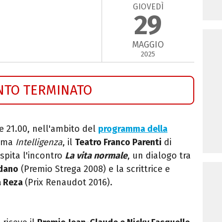
GIOVEDÌ
29
MAGGIO
2025
NTO TERMINATO
e 21.00, nell'ambito del
programma della
tema
Intelligenza
, il
Teatro Franco Parenti
di
spita l'incontro
La vita normale
, un dialogo tra
rdano
(Premio Strega 2008) e la scrittrice e
a Reza
(Prix Renaudot 2016).