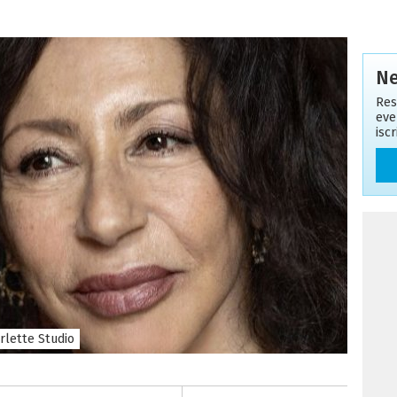
Ne
Res
eve
isc
rlette Studio