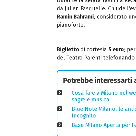
Durante la serata
Yasmina Rez
da Julien Fasquelle. Chiude l'ev
Ramin Bahrami
, considerato uno
pianoforte.
Biglietto
di cortesia
5 euro
; p
er
del Teatro Parenti telefonand
Potrebbe interessarti
Cosa fare a Milano nel we
sagre e musica
Blue Note Milano, le anti
Incognito
Base Milano Aperta per Fe