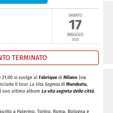
SABATO
17
MAGGIO
2025
NTO TERMINATO
 21.00 si svolge al
Fabrique
di
Milano
(via
onclude il tour
La Vita Segreta
di
Murubutu
,
el suo ultimo album
La vita segreta delle città
.
saurito a Palermo, Torino, Roma, Bologna e