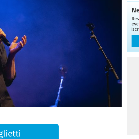
Ne
Res
eve
isc
lietti