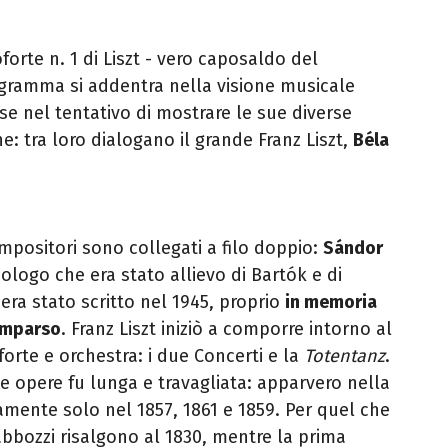
orte n. 1 di Liszt - vero caposaldo del
gramma si addentra nella visione musicale
e nel tentativo di mostrare le sue diverse
e: tra loro dialogano il grande Franz Liszt,
Béla
ompositori sono collegati a filo doppio:
Sándor
ologo che era stato allievo di Bartók e di
s
era stato scritto nel 1945, proprio
in memoria
omparso
. Franz Liszt iniziò a comporre intorno al
forte e orchestra: i due Concerti e la
Totentanz
.
te opere fu lunga e travagliata: apparvero nella
vamente solo nel 1857, 1861 e 1859. Per quel che
 abbozzi risalgono al 1830, mentre la prima