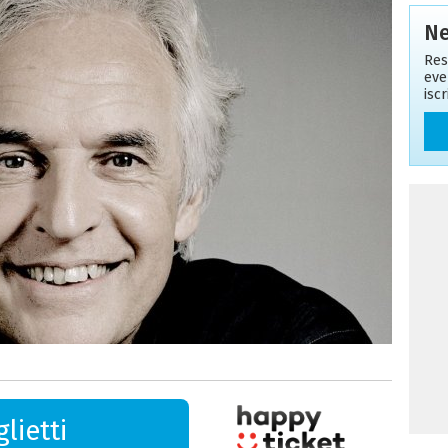
Ne
Res
eve
isc
lietti