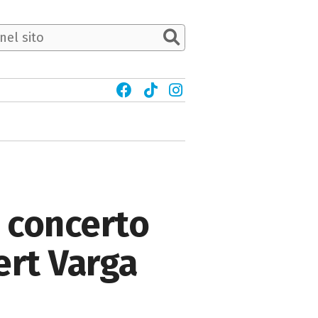
n concerto
ert Varga