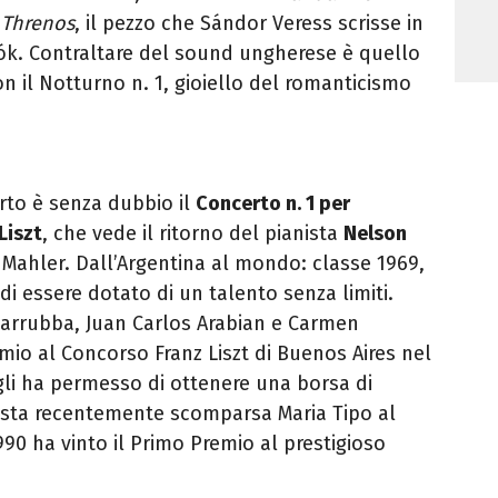
a
Threnos
, il pezzo che Sándor Veress scrisse in
ók.
Contraltare del sound ungherese è quello
on il Notturno n. 1, gioiello del romanticismo
rto è senza dubbio il
Concerto n. 1 per
Liszt
, che vede il ritorno del pianista
Nelson
 Mahler. Dall’Argentina al mondo: classe 1969,
i essere dotato di un talento senza limiti.
Garrubba, Juan Carlos Arabian e Carmen
emio al Concorso Franz Liszt di Buenos Aires nel
 gli ha permesso di ottenere una borsa di
nista recentemente scomparsa Maria Tipo al
990 ha vinto il Primo Premio al prestigioso