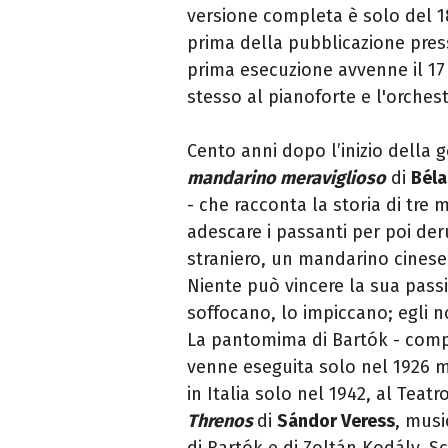
versione completa è solo del 18
prima della pubblicazione press
prima esecuzione avvenne il 17 
stesso al pianoforte e l'orchest
Cento anni dopo l’inizio della 
mandarino meraviglioso
di
Béla
- che racconta la storia di tre
adescare i passanti per poi der
straniero, un mandarino cinese
Niente può vincere la sua passi
soffocano, lo impiccano; egli 
La pantomima di Bartók - compos
venne eseguita solo nel 1926 ma
in Italia solo nel 1942, al Teatr
Threnos
di
Sándor Veress
, musi
di Bartók e di Zoltán Kodály. S