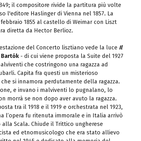
49; il compositore rivide la partitura più volte
o l'editore Haslinger di Vienna nel 1857. La
febbraio 1855 al castello di Weimar con Liszt
ra diretta da Hector Berlioz.
gestazione del Concerto lisztiano vede la luce
Il
 Bartók
- di cui viene proposta la Suite del 1927
 malviventi che costringono una ragazza ad
ubarli. Capita fra questi un misterioso
 che si innamora perdutamente della ragazza.
one, e invano i malviventi lo pugnalano, lo
non morrà se non dopo aver avuto la ragazza.
ta tra il 1918 e il 1919 e orchestrata nel 1923,
 l’opera fu ritenuta immorale e in Italia arrivò
o alla Scala. Chiude il Trittico ungherese
cista ed etnomusicologo che era stato allievo
critto nel 1945 e dedicato alla memoria del