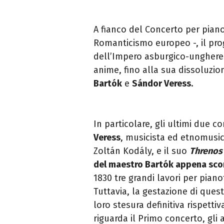
A fianco del Concerto per pianof
Romanticismo europeo -, il pro
dell’Impero asburgico-ungheres
anime, fino alla sua dissoluzion
Bartók
e
Sándor Veress
.
In particolare, gli ultimi due c
Veress
, musicista ed etnomusic
Zoltán Kodály, e il suo
Threno
del maestro Bartók appena sc
1830 tre grandi lavori per piano
Tuttavia, la gestazione di ques
loro stesura definitiva rispetti
riguarda il Primo concerto, gli