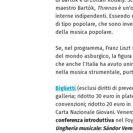
maestro Bartók,
Threnos
è un'o
interne indipendenti. Essendo 
di tipo popolare, che sono inve
della musica popolare.
Se, nel programma, Franz Liszt
del mondo asburgico, la figura 
che anche l’Italia ha avuto u
nella musica strumentale, pur
Biglietti
(esclusi diritti di prev
galleria; ridotto 30 euro in plat
convenzioni; ridotto 20 euro in 
Carta Nazionale Giovani. Vener
conferenza introduttiva
nel Foy
Ungheria musicale: Sándor Veress