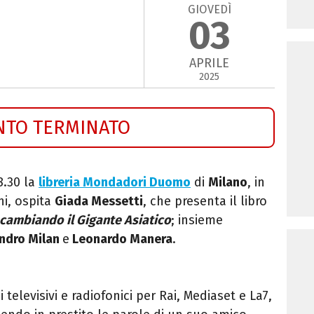
GIOVEDÌ
03
APRILE
2025
NTO TERMINATO
8.30 la
libreria Mondadori Duomo
di
Milano
, in
i, ospita
Giada Messetti
, che presenta il libro
 cambiando il Gigante Asiatico
; insieme
ndro Milan
e
Leonardo Manera
.
televisivi e radiofonici per Rai, Mediaset e La7
,