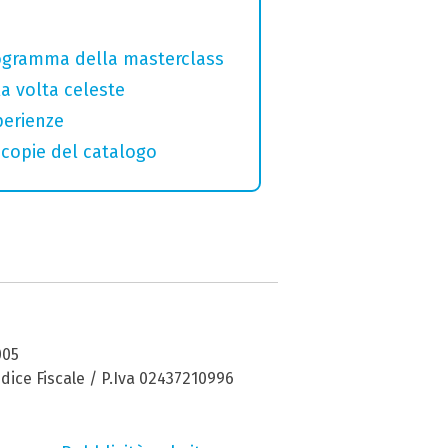
programma della masterclass
la volta celeste
perienze
macopie del catalogo
005
dice Fiscale / P.Iva 02437210996