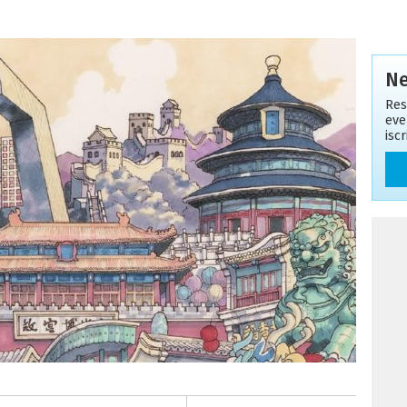
Ne
Res
eve
isc