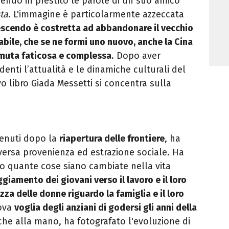
endo in prestito le parole di un suo amico
ta
. L'immagine è particolarmente azzeccata
escendo è costretta ad abbandonare il vecchio
abile, che se ne formi uno nuovo, anche la Cina
 muta faticosa e complessa
. Dopo aver
enti l’attualità e le dinamiche culturali del
 libro Giada Messetti si concentra sulla
vvenuti dopo la
riapertura delle frontiere
, ha
versa provenienza ed estrazione sociale. Ha
o quante cose siano cambiate nella vita
giamento dei giovani verso il lavoro e il loro
za delle donne riguardo la famiglia e il loro
uova
voglia degli anziani di godersi gli anni della
iche alla mano, ha fotografato l'evoluzione di