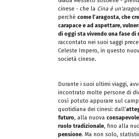
Giada Messetti sostiene - prend
cinese - che la
Cina è un'aragos
perché
come l’aragosta, che cr
carapace e ad aspettare, vulner
di oggi sta vivendo una fase di
raccontato nei suoi saggi preced
Celeste Impero, in questo nuovo
società cinese.
Durante i suoi ultimi viaggi, a
incontrato molte persone di di
così potuto appurare sul camp
quotidiana dei cinesi: dall’
atteg
futuro
, alla nuova
consapevolez
ruolo tradizionale
, fino alla n
pensione
. Ma non solo, statist