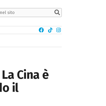
 La Cina è
o il