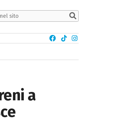
reni a
sce