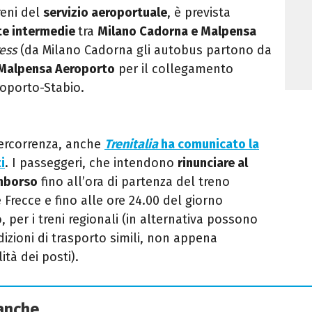
reni del
servizio aeroportuale
, è prevista
te intermedie
tra
Milano Cadorna e Malpensa
ess
(da Milano Cadorna gli autobus partono da
 Malpensa Aeroporto
per il collegamento
oporto-Stabio.
percorrenza, anche
Trenitalia
ha comunicato la
i
. I passeggeri, che intendono
rinunciare al
imborso
fino all’ora di partenza del treno
e Frecce e fino alle ore 24.00 del giorno
 per i treni regionali (in alternativa possono
dizioni di trasporto simili, non appena
ità dei posti).
 anche