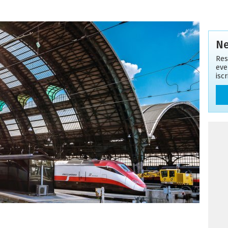
Ne
Res
eve
isc