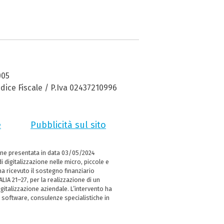
005
dice Fiscale / P.Iva 02437210996
e
Pubblicità sul sito
ne presentata in data 03/05/2024
i digitalizzazione nelle micro, piccole e
 ricevuto il sostegno finanziario
LIA 21–27, per la realizzazione di un
italizzazione aziendale. L’intervento ha
 software, consulenze specialistiche in
e