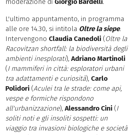
moderazione di
Giorgio Bardelli
.
L'ultimo appuntamento, in programma
alle ore 14.30, si intitola
Oltre la siepe
.
Intervengono
Claudia Canedoli
(
Oltre la
Racovitzan shortfall: la biodiversità degli
ambienti inesplorati
),
Adriano Martinoli
(
I mammiferi in città: esploratori urbani
tra adattamenti e curiosità
),
Carlo
Polidori
(
Aculei tra le strade: come api,
vespe e formiche rispondono
all'urbanizzazione
),
Alessandro Cini
(
I
soliti noti e gli insoliti sospetti: un
viaggio tra invasioni biologiche e società