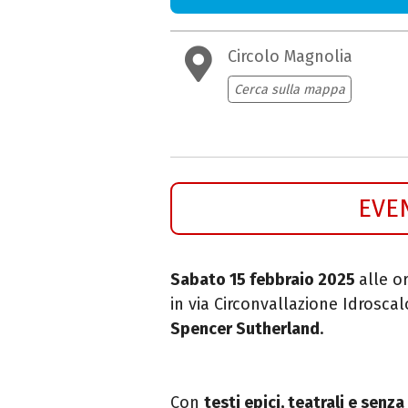
Circolo Magnolia
Cerca sulla mappa
EVE
Sabato 15 febbraio 2025
alle or
in via Circonvallazione Idroscal
Spencer Sutherland
.
Con
testi epici, teatrali e senz