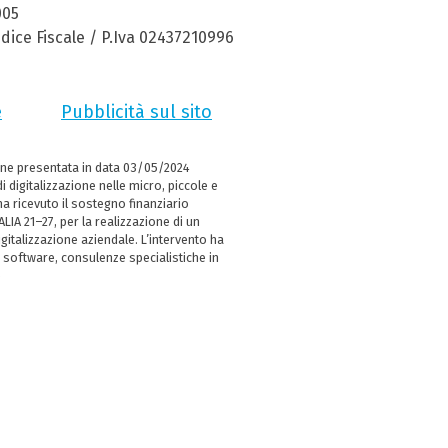
005
dice Fiscale / P.Iva 02437210996
e
Pubblicità sul sito
ne presentata in data 03/05/2024
i digitalizzazione nelle micro, piccole e
 ricevuto il sostegno finanziario
LIA 21–27, per la realizzazione di un
italizzazione aziendale. L’intervento ha
 software, consulenze specialistiche in
e