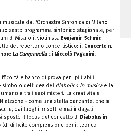
e musicale dell'Orchestra Sinfonica di Milano
l suo sesto programma sinfonico stagionale, p
er
ium di Milano il violinista
Benjamin Schmid
ello del repertorio concertistico: il
Concerto n.
minore
La Campanella
di
Niccolò Paganini
.
fficoltà e banco di prova per i più abili
 simbolo dell’idea del
diabolico in musica
e la
umano e tra i suoi misteri. La creatività si
 Nietzsche - come una stella danzante, che si
ure, dai luoghi irrisolti e mai indagati.
si spostò il focus del concetto di
Diabolus in
o (di difficile comprensione per il teorico