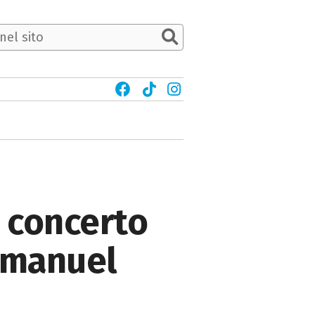
n concerto
mmanuel