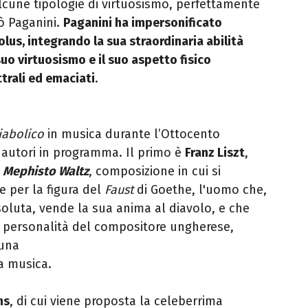
lcune tipologie di virtuosismo, perfettamente
lò Paganini.
Paganini ha impersonificato
lus, integrando la sua straordinaria abilità
suo virtuosismo e il suo aspetto fisico
trali ed emaciati
.
iabolico
in musica durante l’Ottocento
 autori in programma. Il primo è
Franz Liszt
,
l
Mephisto Waltz
, composizione in cui si
e per la figura del
Faust
di Goethe, l'uomo che,
oluta, vende la sua anima al diavolo, e che
a personalità del compositore ungherese,
 una
a musica.
ns
, di cui viene proposta la celeberrima