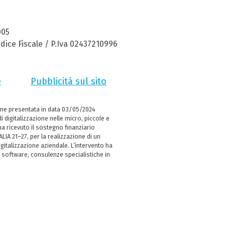
005
dice Fiscale / P.Iva 02437210996
e
Pubblicità sul sito
ne presentata in data 03/05/2024
i digitalizzazione nelle micro, piccole e
 ricevuto il sostegno finanziario
LIA 21–27, per la realizzazione di un
italizzazione aziendale. L’intervento ha
 software, consulenze specialistiche in
e