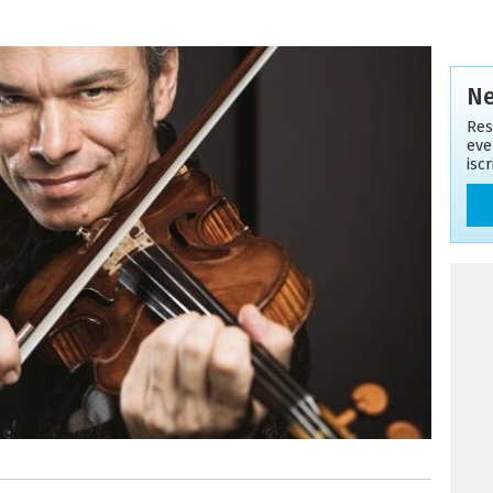
Ne
Res
eve
isc