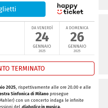
lietti
DA VENERDÌ
A DOMENICA
24
26
GENNAIO
GENNAIO
2025
2025
NTO TERMINATO
aio 2025
, rispettivamente alle ore 20.00 e alle
estra Sinfonica di Milano
prosegue
Mahler) con un concerto indaga le infinite
essioni del
diabolico
in musica
.