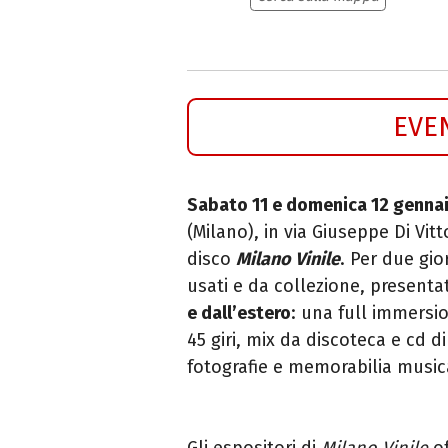
EVE
Sabato 11 e domenica 12 genna
(Milano), in via Giuseppe Di Vitt
disco
Milano Vinile
.
Per due gior
usati e da collezione, presenta
e dall’estero
: una full immersion
45 giri, mix da discoteca e cd d
fotografie e memorabilia musica
Gli espositori di
Milano Vinile
o