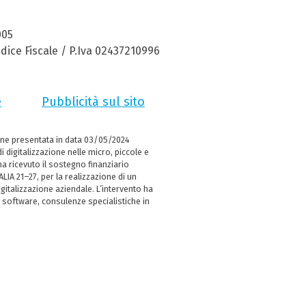
005
dice Fiscale / P.Iva 02437210996
e
Pubblicità sul sito
ne presentata in data 03/05/2024
i digitalizzazione nelle micro, piccole e
 ricevuto il sostegno finanziario
LIA 21–27, per la realizzazione di un
italizzazione aziendale. L’intervento ha
 software, consulenze specialistiche in
e