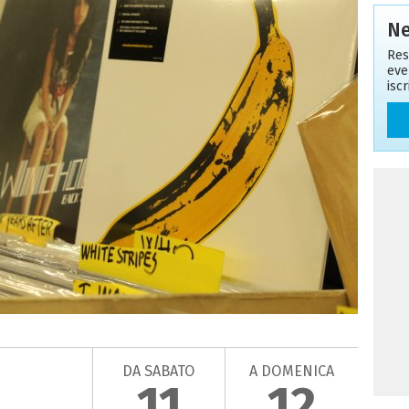
Ne
Res
eve
isc
DA SABATO
A DOMENICA
11
12