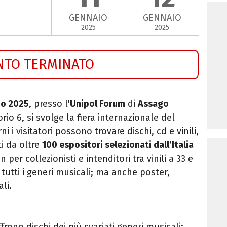
GENNAIO
GENNAIO
2025
2025
NTO TERMINATO
io 2025
, presso l'
Unipol Forum
di
Assago
orio 6, si svolge la fiera internazionale del
ni i visitatori possono trovare dischi, cd e vinili,
ti da
oltre
100 espositori selezionati dall’Italia
 per collezionisti e intenditori tra vinili a 33 e
i tutti i generi musicali; ma anche poster,
li.
ffrono dischi dei più svariati generi musicali: