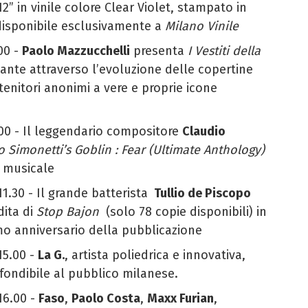
” in vinile colore Clear Violet, stampato in
disponibile esclusivamente a
Milano Vinile
.00 -
Paolo Mazzucchelli
presenta
I Vestiti della
nante attraverso l’evoluzione delle copertine
tenitori anonimi a vere e proprie icone
.00 - Il leggendario compositore
Claudio
o Simonetti’s Goblin : Fear (Ultimate Anthology)
a musicale
 11.30 - Il grande batterista
Tullio de Piscopo
dita di
Stop Bajon
(solo 78 copie disponibili) in
o anniversario della pubblicazione
 15.00 -
La G.
, artista poliedrica e innovativa,
fondibile al pubblico milanese.
 16.00 -
Faso
,
Paolo Costa
,
Maxx Furian
,