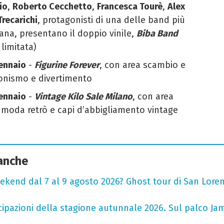
io
,
Roberto Cecchetto
,
Francesca Tourè
,
Alex
Trecarichi
,
protagonisti di una delle band più
iana, presentano il doppio vinile,
Biba Band
 limitata)
ennaio
-
Figurine Forever
, con area scambio e
zionismo e divertimento
ennaio
-
Vintage Kilo Sale Milano
, con area
 moda retrò e capi d’abbigliamento vintage
 anche
ekend dal 7 al 9 agosto 2026? Ghost tour di San Loren
cipazioni della stagione autunnale 2026. Sul palco Ja