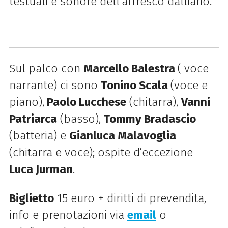
testuali e sonore dell’affresco dalliano.
Sul palco con
Marcello Balestra
( voce
narrante) ci sono
Tonino Scala
(voce e
piano),
Paolo Lucchese
(chitarra),
Vanni
Patriarca
(basso),
Tommy Bradascio
(batteria) e
Gianluca Malavoglia
(chitarra e voce); ospite d’eccezione
Luca Jurman
.
Biglietto
15 euro + diritti di prevendita,
info e prenotazioni via
email
o