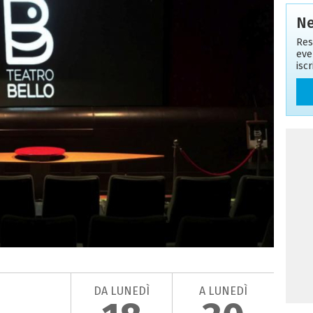
Ne
Res
eve
isc
DA LUNEDÌ
A LUNEDÌ