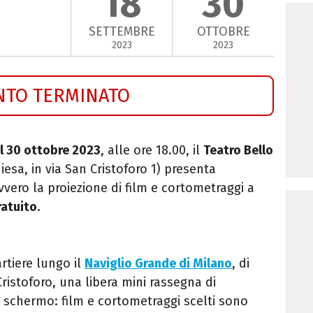
18
30
SETTEMBRE
OTTOBRE
2023
2023
NTO TERMINATO
al 30 ottobre 2023
, alle ore 18.00, il
Teatro Bello
iesa, in via San Cristoforo 1) presenta
ovvero la proiezione di film e cortometraggi a
ratuito
.
rtiere lungo il
Naviglio Grande di Milano
, di
Cristoforo, una libera mini rassegna di
e schermo: film e cortometraggi scelti sono