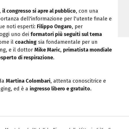
e,
il congresso si apre al pubblico
, con una
ortanza dell'informazione per l'utente finale e
ue noti esperti:
Filippo Ongaro
, per
oggi uno dei
formatori più seguiti sul tema
come il
coaching
sia fondamentale per un
ng, e il dottor
Mike Maric
,
primatista mondiale
esperto di respirazione
.
 da
Martina Colombari
, attenta conoscitrice e
aging, ed è a
ingresso libero e gratuito
.