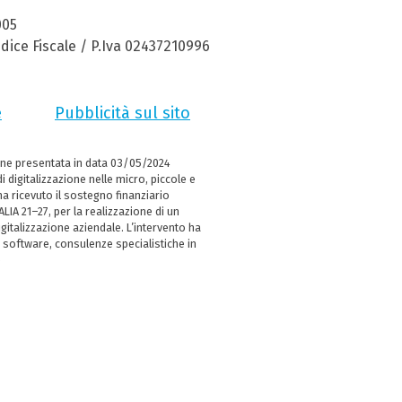
005
dice Fiscale / P.Iva 02437210996
e
Pubblicità sul sito
ne presentata in data 03/05/2024
i digitalizzazione nelle micro, piccole e
 ricevuto il sostegno finanziario
LIA 21–27, per la realizzazione di un
italizzazione aziendale. L’intervento ha
 software, consulenze specialistiche in
e