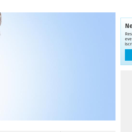
Ne
Res
eve
isc