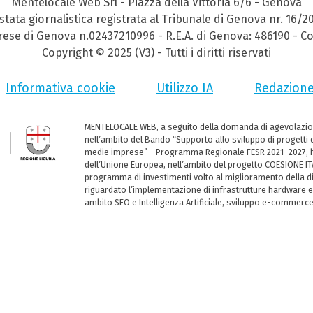
Mentelocale Web Srl - Piazza della Vittoria 6/6 - Genova
stata giornalistica registrata al Tribunale di Genova nr. 16/2
prese di Genova n.02437210996 - R.E.A. di Genova: 486190 - Co
Copyright © 2025 (V3) - Tutti i diritti riservati
Informativa cookie
Utilizzo IA
Redazion
MENTELOCALE WEB, a seguito della domanda di agevolazio
nell’ambito del Bando “Supporto allo sviluppo di progetti d
medie imprese” - Programma Regionale FESR 2021–2027, ha
dell’Unione Europea, nell’ambito del progetto COESIONE ITA
programma di investimenti volto al miglioramento della dig
riguardato l’implementazione di infrastrutture hardware e
ambito SEO e Intelligenza Artificiale, sviluppo e-commerc