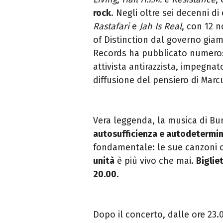
rock
. Negli oltre sei decenni di
Rastafari
e
Jah Is Real
, con 12 n
of Distinction dal governo gia
Records ha pubblicato numeros
attivista antirazzista, impegnat
diffusione del pensiero di Marc
Vera leggenda, la musica di B
autosufficienza e autodetermin
fondamentale: le sue canzoni c
unità
è più vivo che mai.
Biglie
20.00
.
Dopo il concerto, dalle ore 23