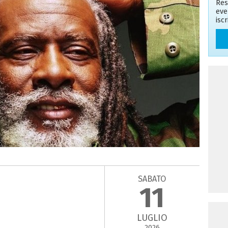
Res
eve
isc
SABATO
11
LUGLIO
2026