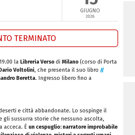
GIUGNO
2026
NTO TERMINATO
19.00 la
Libreria Verso
di
Milano
(corso di Porta
Dario Voltolini
, che presenta il suo libro
Il
sandro Beretta
. Ingresso libero fino a
deserti e città abbandonate. Lo sospinge il
e gli sussurra storie che nessuno ascolta,
ia acceca. È
un cespuglio: narratore improbabile
silenzioso di violenze, misteri e segreti umani
.