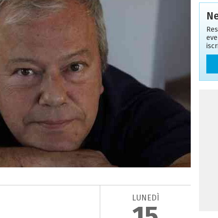
Ne
Res
eve
isc
LUNEDÌ
15