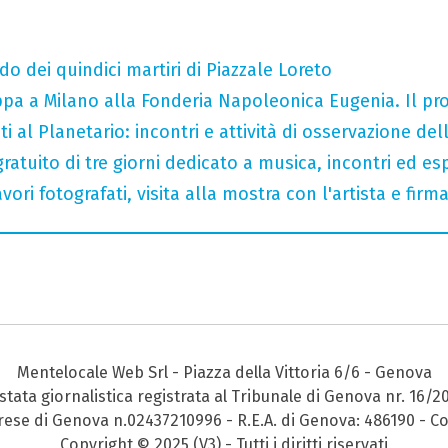
do dei quindici martiri di Piazzale Loreto
tappa a Milano alla Fonderia Napoleonica Eugenia. Il 
i al Planetario: incontri e attività di osservazione del
gratuito di tre giorni dedicato a musica, incontri ed es
ori fotografati, visita alla mostra con l'artista e fir
Mentelocale Web Srl - Piazza della Vittoria 6/6 - Genova
stata giornalistica registrata al Tribunale di Genova nr. 16/2
prese di Genova n.02437210996 - R.E.A. di Genova: 486190 - Co
Copyright © 2025 (V3) - Tutti i diritti riservati