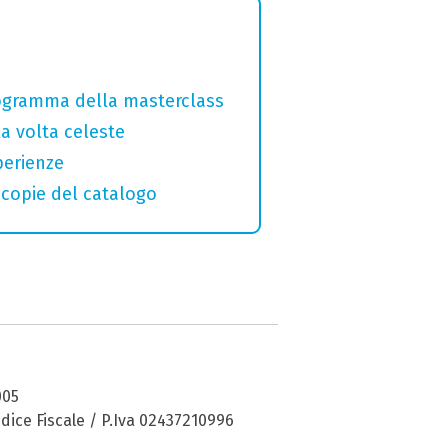
programma della masterclass
la volta celeste
perienze
macopie del catalogo
005
dice Fiscale / P.Iva 02437210996