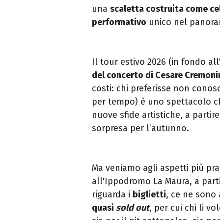
una
scaletta costruita come ce
performativo
unico nel panoram
Il tour estivo 2026 (in fondo a
del concerto di Cesare Cremoni
costi: chi preferisse non conos
per tempo) è uno spettacolo ch
nuove sfide artistiche, a partir
sorpresa per l’autunno.
Ma veniamo agli aspetti più pra
all'Ippodromo La Maura, a part
riguarda i
biglietti
, ce ne sono 
quasi
sold out
, per cui chi li 