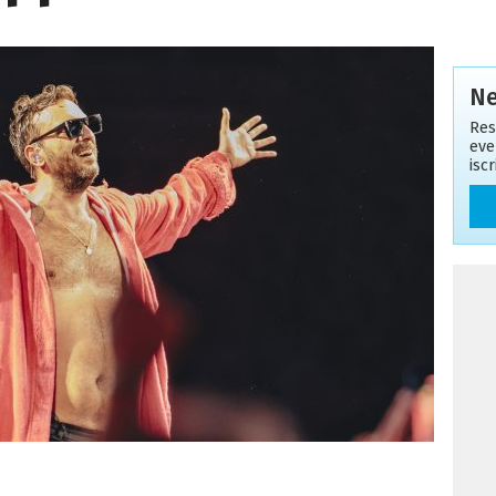
Ne
Res
eve
isc