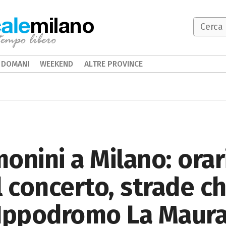
milano
DOMANI
WEEKEND
ALTRE PROVINCE
nini a Milano: orari,
l concerto, strade c
l'Ippodromo La Maur