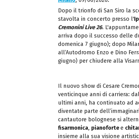
Milano
, 09/06/2026.
Dopo il trionfo di San Siro la s
stavolta in concerto presso l'
I
Cremonini Live 26
. L'appuntame
arriva dopo il successo delle 
domenica 7 giugno); dopo Milan
all’Autodromo Enzo e Dino Ferra
giugno) per chiudere alla Visar
Il nuovo show di Cesare Cremon
venticinque anni di carriera: da
ultimi anni, ha continuato ad a
diventate parte dell’immaginari
cantautore bolognese si altern
fisarmonica
,
pianoforte
e
chita
insieme alla sua visione artist