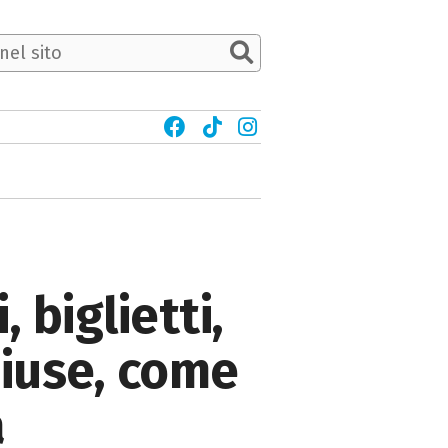
 biglietti,
hiuse, come
a