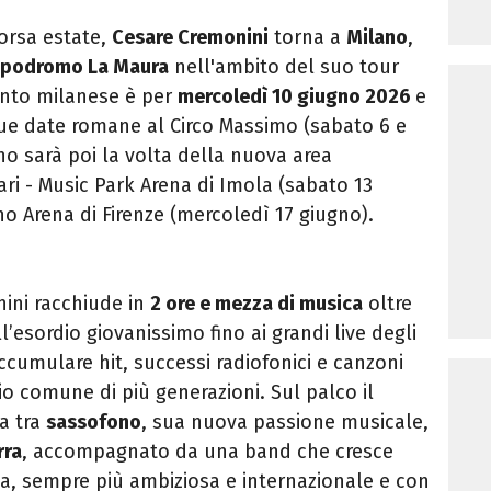
corsa estate,
Cesare Cremonini
torna a
Milano
,
ppodromo La Maura
nell'ambito del suo tour
nto milanese è per
mercoledì 10 giugno 2026
e
due date romane al Circo Massimo (sabato 6 e
o sarà poi la volta della nuova area
ri - Music Park Arena di Imola (sabato 13
no Arena di Firenze (mercoledì 17 giugno).
ini racchiude in
2 ore e mezza di musica
oltre
ll’esordio giovanissimo fino ai grandi live degli
ccumulare hit, successi radiofonici e canzoni
o comune di più generazioni. Sul palco il
a tra
sassofono
, sua nuova passione musicale,
rra
, accompagnato da una band che cresce
ica, sempre più ambiziosa e internazionale e con