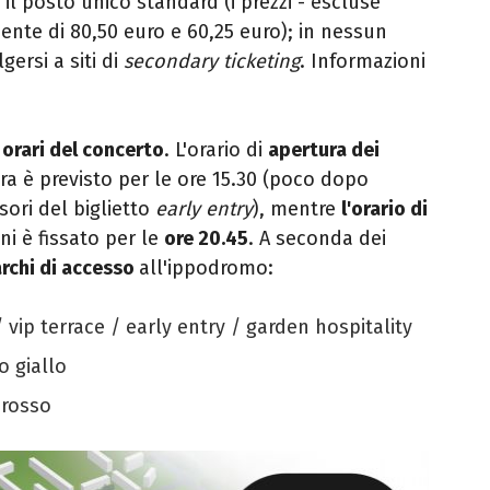
r il posto unico standard (i prezzi - escluse
ente di 80,50 euro e 60,25 euro); in nessun
gersi a siti di
secondary ticketing
. Informazioni
i
orari del concerto
. L'orario di
apertura dei
a è previsto per le ore 15.30 (poco dopo
sori del biglietto
early entry
), mentre
l'orario di
i è fissato per le
ore 20.45
. A seconda dei
rchi di accesso
all'ippodromo:
 / vip terrace / early entry / garden hospitality
o giallo
 rosso