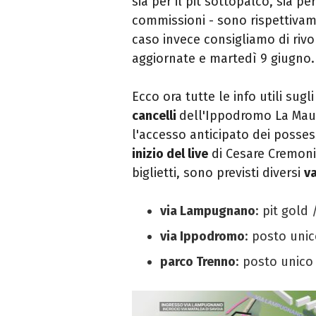
sia per il pit sottopalco, sia pe
commissioni - sono rispettivam
caso invece consigliamo di rivol
aggiornate e martedì 9 giugno.
Ecco ora tutte le info utili sugl
cancelli
dell'Ippodromo La Maur
l'accesso anticipato dei posses
inizio del live
di Cesare Cremonin
biglietti, sono previsti diversi
va
via Lampugnano
: pit gold
via Ippodromo
: posto unic
parco Trenno
: posto unico