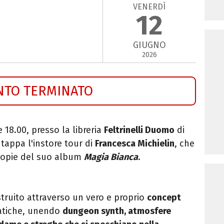
VENERDÌ
12
GIUGNO
2026
NTO TERMINATO
re 18.00, presso la libreria
Feltrinelli Duomo
di
 tappa l'instore tour di
Francesca Michielin
, che
 copie del suo album
Magia Bianca
.
truito attraverso un vero e proprio
concept
atiche, unendo
dungeon synth, atmosfere