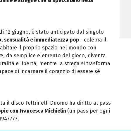
 dame e streghe che si specchiano nella
rdì 12 giugno, è stato anticipato dal singolo
ia, sensualità e immediatezza pop
- celebra il
 abitare il proprio spazio nel mondo con
re, da semplice elemento del gioco, diventa
uralità e libertà, mentre la strega si trasforma
ace di incarnare il coraggio di essere sé
sta il disco Feltrinelli Duomo ha diritto al pass
opie con Francesca Michielin
(un pass per ogni
1947777.