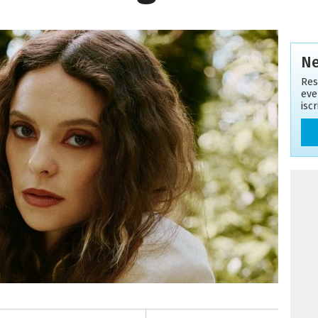
Ne
Res
eve
isc