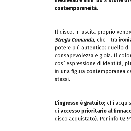
medievali e anni ’80
a
storie di
contemporaneità
.
Il disco, in uscita proprio vene
Strega Comanda
, che - tra
iron
potere più autentico: quello di
consapevolezza e gioia. Il colo
così espressione di identità, pl
in una figura contemporanea cap
stessi.
L'ingresso è gratuito
; chi acqui
di
accesso prioritario al firmac
disco acquistato). Per info 02 9