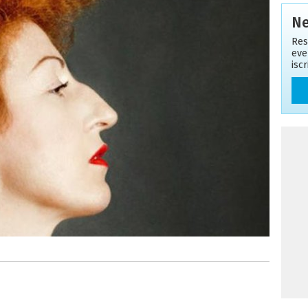
Ne
Res
eve
isc