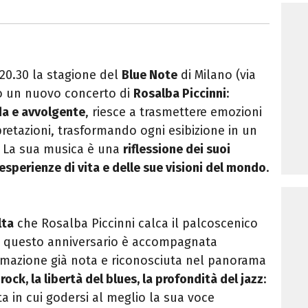
 20.30 la stagione del
Blue Note
di Milano (via
do un nuovo concerto di
Rosalba Piccinni
:
da e avvolgente
, riesce a trasmettere emozioni
pretazioni, trasformando ogni esibizione in un
. La sua musica è una
riflessione dei suoi
 esperienze di vita
e delle sue visioni del mondo
.
lta
che Rosalba Piccinni calca il palcoscenico
re questo anniversario è accompagnata
rmazione già nota e riconosciuta nel panorama
rock, la libertà del blues, la profondità del jazz
:
ta in cui godersi al meglio la sua voce