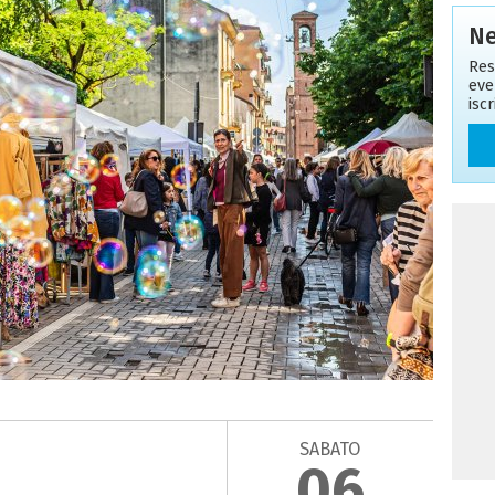
Ne
Res
eve
isc
SABATO
06