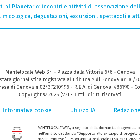
i al Planetario: incontri e attività di osservazione del
micologica, degustazioni, escursioni, spettacoli e atti
Mentelocale Web Srl - Piazza della Vittoria 6/6 - Genova
stata giornalistica registrata al Tribunale di Genova nr. 16/2
prese di Genova n.02437210996 - R.E.A. di Genova: 486190 - Co
Copyright © 2025 (V3) - Tutti i diritti riservati
Informativa cookie
Utilizzo IA
Redazion
MENTELOCALE WEB, a seguito della domanda di agevolazio
nell’ambito del Bando “Supporto allo sviluppo di progetti d
medie imprese” - Programma Regionale FESR 2021–2027, ha