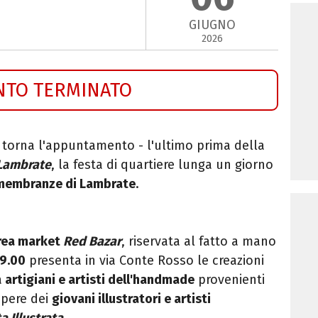
GIUGNO
2026
NTO TERMINATO
 torna l'appuntamento - l'ultimo prima della
 Lambrate
, la festa di quartiere lunga un giorno
imembranze di Lambrate
.
rea market
Red Bazar
, riservata al fatto a mano
19.00
presenta in via Conte Rosso le creazioni
a
artigiani e artisti dell'handmade
provenienti
 opere dei
giovani illustratori e artisti
a Illustrata
.