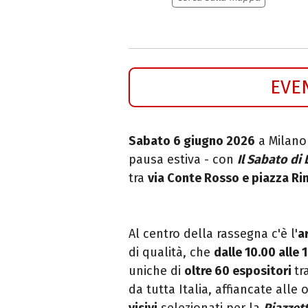
EVE
Sabato 6 giugno 2026
a Milano
pausa estiva - con
Il Sabato di
tra
via Conte Rosso e piazza R
Al centro della rassegna c'è l'
a
di qualità, che
dalle 10.00 alle 
uniche di
oltre 60 espositori
tr
da tutta Italia, affiancate alle
visivi
selezionati per la
Piazzett