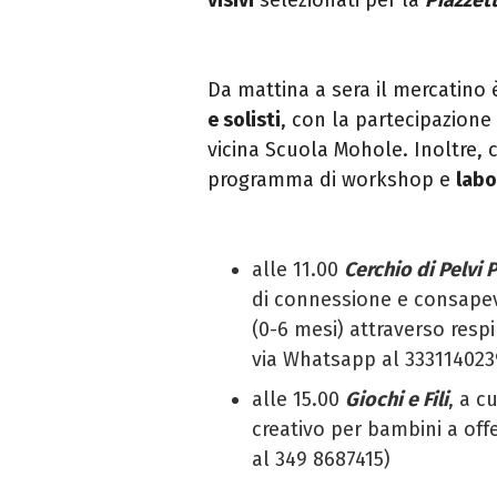
Da mattina a sera il mercatin
e solisti
, con la partecipazione 
vicina Scuola Mohole. Inoltre, 
programma di workshop e
labo
alle 11.00
Cerchio di Pelvi 
di connessione e consape
(0-6 mesi) attraverso resp
via Whatsapp al 333114023
alle 15.00
Giochi e Fili
, a c
creativo per bambini a off
al 349 8687415)