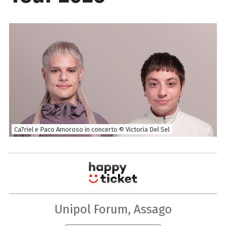
Ca7riel e Paco Amoroso in concerto © Victoria Del Sel
Unipol Forum, Assago