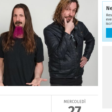
Ne
Res
eve
isc
MERCOLEDÌ
27