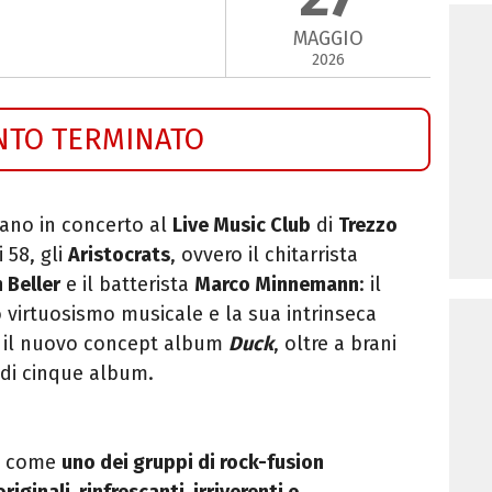
MAGGIO
2026
NTO TERMINATO
ano in concerto al
Live Music Club
di
Trezzo
i 58, gli
Aristocrats
, ovvero il chitarrista
 Beller
e il batterista
Marco Minnemann
: il
o virtuosismo musicale e la sua intrinseca
o il nuovo concept album
Duck
, oltre a brani
o di cinque album.
ti come
uno dei gruppi di rock-fusion
ginali, rinfrescanti, irriverenti e