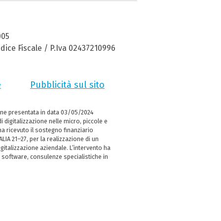
005
dice Fiscale / P.Iva 02437210996
e
Pubblicità sul sito
ne presentata in data 03/05/2024
i digitalizzazione nelle micro, piccole e
 ricevuto il sostegno finanziario
LIA 21–27, per la realizzazione di un
italizzazione aziendale. L’intervento ha
 software, consulenze specialistiche in
e