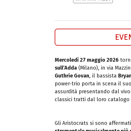
EVE
Mercoledì 27 maggio 2026
torn
sull’Adda
(Milano), in via Mazzin
Guthrie Govan
, il bassista
Bryan
power-trio porta in scena il su
assurdità presentando dal viv
classici tratti dal loro catalog
Gli Aristocrats si sono afferma
strumentale musicalmente più ori